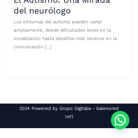
del neurólogo
Los síntomas del autismo pueden variar
ampliamente, desde dificultades leves en la
socialización hasta desafíos más severos en la
comunicación […]
El
Leer más »
Autismo:
Una
Mirada
del
neurólogo
2024 Powered by Grupo Digitalia - Galenored
Int'l